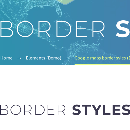
 BORDER
S
Home
Elements (Demo)
Google maps border syles 
BORDER
STYLE