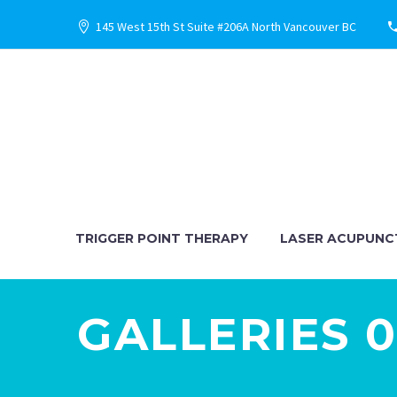
145 West 15th St Suite #206A North Vancouver BC
TRIGGER POINT THERAPY
LASER ACUPUNC
GALLERIES 