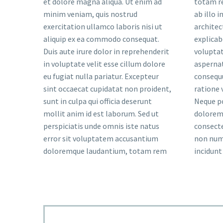
et dolore magna aliqua. Ut enim ad
totam r
minim veniam, quis nostrud
ab illo i
exercitation ullamco laboris nisi ut
architec
aliquip ex ea commodo consequat.
explica
Duis aute irure dolor in reprehenderit
voluptat
in voluptate velit esse cillum dolore
aspernat
eu fugiat nulla pariatur. Excepteur
consequu
sint occaecat cupidatat non proident,
ratione 
sunt in culpa qui officia deserunt
Neque po
mollit anim id est laborum. Sed ut
dolorem 
perspiciatis unde omnis iste natus
consectet
error sit voluptatem accusantium
non num
doloremque laudantium, totam rem
incidunt