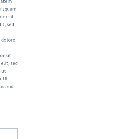
ptatem
quisquam
lor sit
it, sed
 dolore
r sit
elit, sed
 ut
. Ut
ostrud