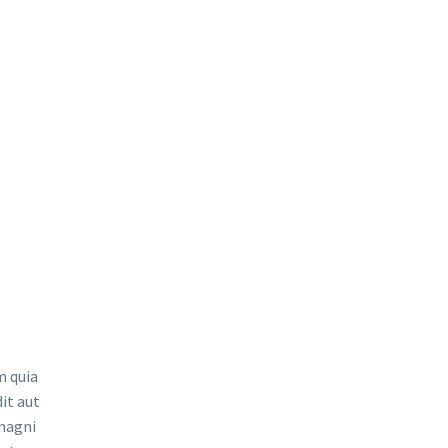
 quia
it aut
 magni