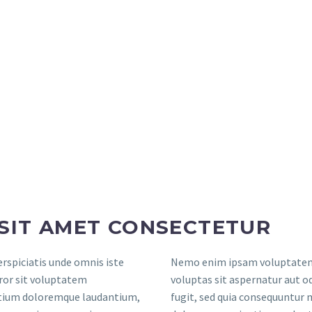
SIT AMET CONSECTETUR
erspiciatis unde omnis iste
Nemo enim ipsam voluptatem
ror sit voluptatem
voluptas sit aspernatur aut od
tium doloremque laudantium,
fugit, sed quia consequuntur