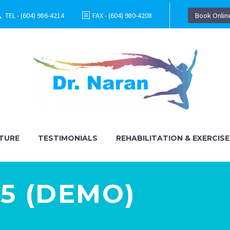
TEL - (604) 986-4214
FAX - (604) 980-4208
Book Onlin
TURE
TESTIMONIALS
REHABILITATION & EXERCISE
05 (DEMO)