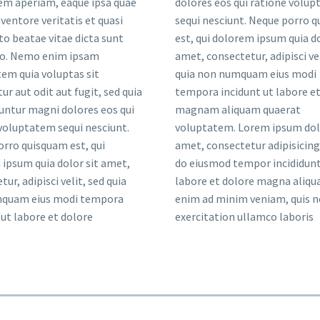
em aperiam, eaque ipsa quae
dolores eos qui ratione volu
nventore veritatis et quasi
sequi nesciunt. Neque porro 
to beatae vitae dicta sunt
est, qui dolorem ipsum quia do
bo. Nemo enim ipsam
amet, consectetur, adipisci vel
em quia voluptas sit
quia non numquam eius modi
ur aut odit aut fugit, sed quia
tempora incidunt ut labore et
ntur magni dolores eos qui
magnam aliquam quaerat
voluptatem sequi nesciunt.
voluptatem. Lorem ipsum dolo
rro quisquam est, qui
amet, consectetur adipisicing 
ipsum quia dolor sit amet,
do eiusmod tempor incididunt
ur, adipisci velit, sed quia
labore et dolore magna aliqua
quam eius modi tempora
enim ad minim veniam, quis n
 ut labore et dolore
exercitation ullamco laboris