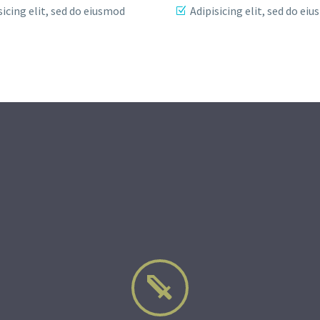
sicing elit, sed do eiusmod
Adipisicing elit, sed do ei

