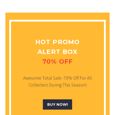
HOT PROMO
ALERT BOX
70% OFF
Awesome Total Sale -70% Off For All
Collection During This Season!
BUY NOW!