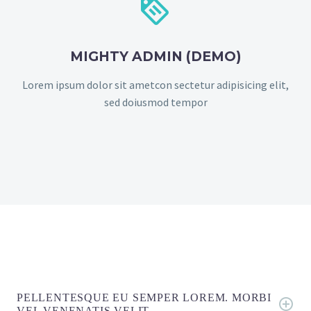


MIGHTY ADMIN (DEMO)
Lorem ipsum dolor sit ametcon sectetur adipisicing elit,
sed doiusmod tempor
PELLENTESQUE EU SEMPER LOREM. MORBI
VEL VENENATIS VELIT.