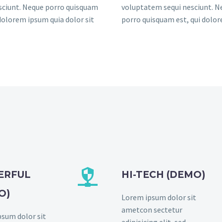
sciunt. Neque porro quisquam
voluptatem sequi nesciunt. N
 dolorem ipsum quia dolor sit
porro quisquam est, qui dolo


ERFUL
HI-TECH (DEMO)
O)
Lorem ipsum dolor sit
ametcon sectetur
sum dolor sit
adipisicing elit, sed