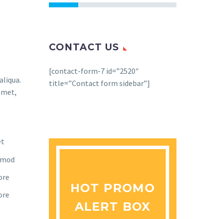
CONTACT US
[contact-form-7 id=”2520″
aliqua.
title=”Contact form sidebar”]
amet,
et
usmod
ore
HOT PROMO
ore
ALERT BOX