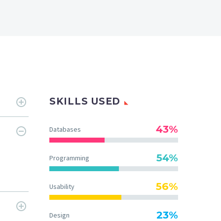
SKILLS USED
43%
Databases
54%
Programming
56%
Usability
23%
Design