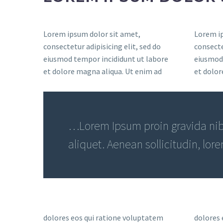
Lorem ipsum dolor sit amet,
Lorem ip
consectetur adipisicing elit, sed do
consecte
eiusmod tempor incididunt ut labore
eiusmod 
et dolore magna aliqua. Ut enim ad
et dolor
…Lorem Ipsum proin gravida nibh
aliquet. Aenean sollicitudin, lor
dolores eos qui ratione voluptatem
dolores 