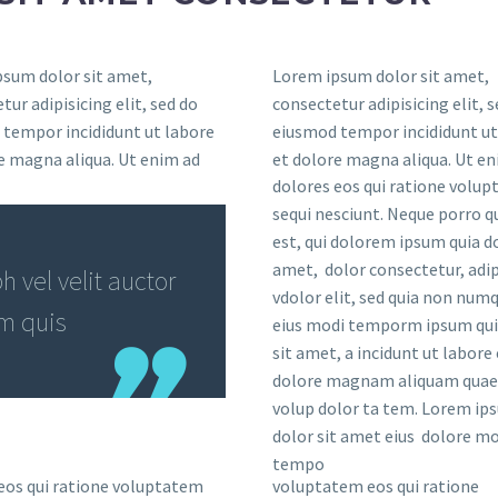
sum dolor sit amet,
Lorem ipsum dolor sit amet,
tur adipisicing elit, sed do
consectetur adipisicing elit, 
tempor incididunt ut labore
eiusmod tempor incididunt ut
e magna aliqua. Ut enim ad
et dolore magna aliqua. Ut en
dolores eos qui ratione volu
sequi nesciunt. Neque porro 
est, qui dolorem ipsum quia do
amet, dolor consectetur, adip
 vel velit auctor
vdolor elit, sed quia non nu
em quis
eius modi temporm ipsum qui
sit amet, a incidunt ut labore 
dolore magnam aliquam quae
volup dolor ta tem. Lorem ip
dolor sit amet eius dolore mo
tempo
eos qui ratione voluptatem
voluptatem eos qui ratione