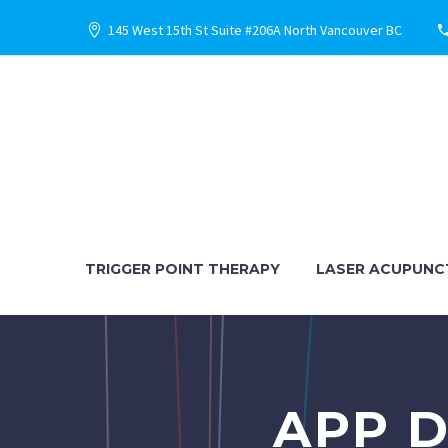
145 West 15th St Suite #206A North Vancouver BC
TRIGGER POINT THERAPY
LASER ACUPUNC
APP 