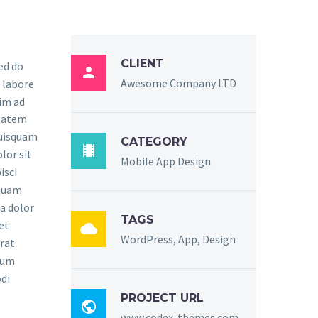
CLIENT
sed do

Awesome Company LTD
 labore
im ad
ptatem
quisquam
CATEGORY

lor sit
Mobile App Design
isci
mquam
a dolor
TAGS
et

WordPress, App, Design
rat
sum
di
PROJECT URL

www.codex-themes.com