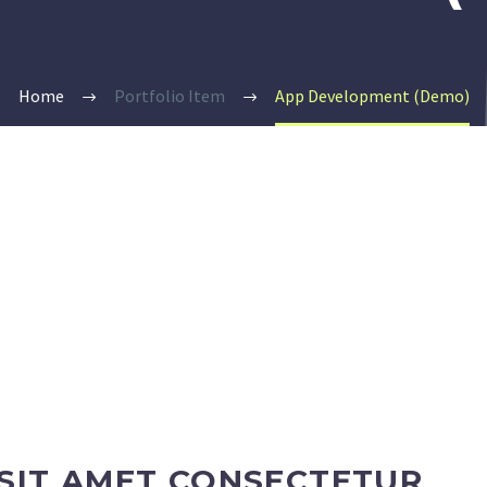
Home
Portfolio Item
App Development (Demo)
SIT AMET CONSECTETUR