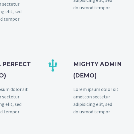
 sectetur
doiusmod tempor
ng elit, sed
d tempor


L PERFECT
MIGHTY ADMIN
O)
(DEMO)
sum dolor sit
Lorem ipsum dolor sit
 sectetur
ametcon sectetur
ng elit, sed
adipisicing elit, sed
d tempor
doiusmod tempor