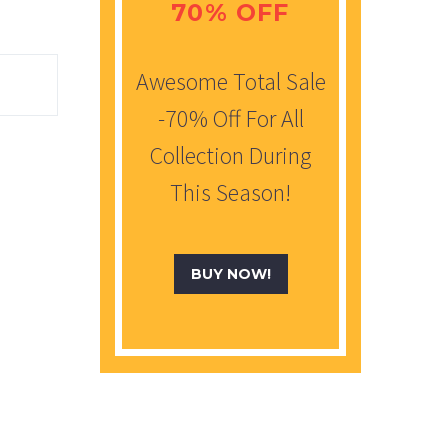
70% OFF
Awesome Total Sale
-70% Off For All
Collection During
This Season!
BUY NOW!