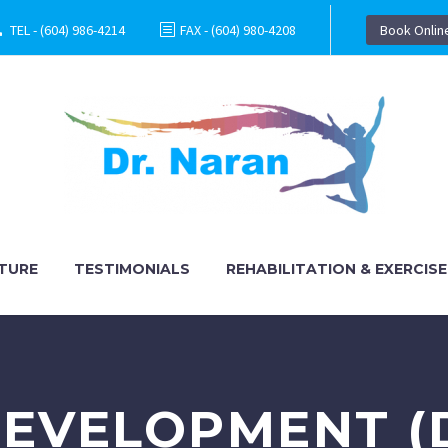
TEL - (604) 986-4214
FAX - (604) 980-4208
Book Onlin
TURE
TESTIMONIALS
REHABILITATION & EXERCISE
DEVELOPMENT (