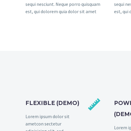
sequi nesciunt. Neque porro quisquam
sequi ne
est, qui dolorem quia dolor sit amet
est, qui


FLEXIBLE (DEMO)
POW
(DEM
Lorem ipsum dolor sit
ametcon sectetur
Lorem ip
adipisicing elit, sed