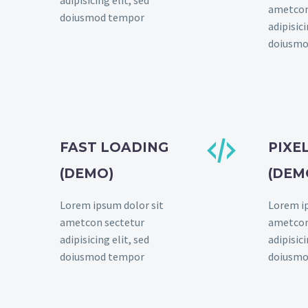
ametcon
doiusmod tempor
adipisici
doiusmo


FAST LOADING
PIXE
(DEMO)
(DEM
Lorem ipsum dolor sit
Lorem ip
ametcon sectetur
ametcon
adipisicing elit, sed
adipisici
doiusmod tempor
doiusmo