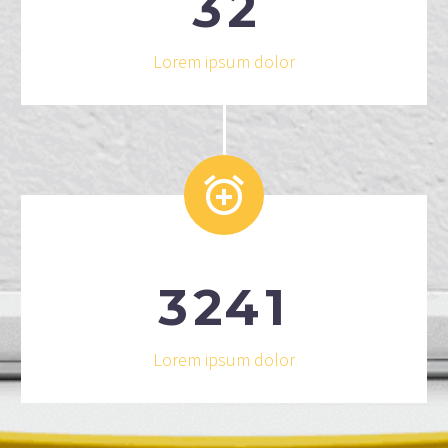
3
2
Lorem ipsum dolor


3
2
4
1
Lorem ipsum dolor