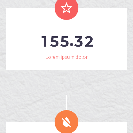


.
1
5
5
3
2
Lorem ipsum dolor

