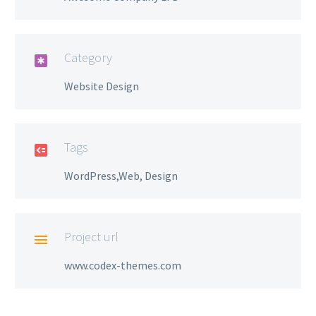
Category

Website Design
Tags

WordPress,Web, Design
Project url

www.codex-themes.com