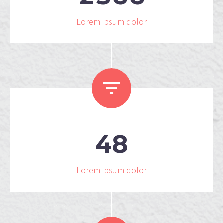
Lorem ipsum dolor


4
8
Lorem ipsum dolor