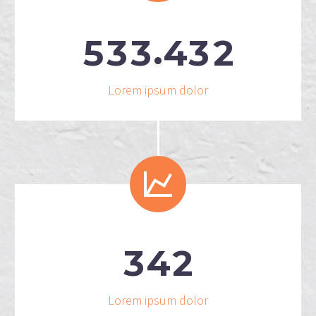
.
5
3
3
4
3
2
Lorem ipsum dolor


3
4
2
Lorem ipsum dolor