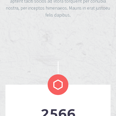
aptent taciti socios ad litora torquent per conubia
nostra, per inceptos himenaeos. Mauris in erat justoeu
felis dapibus.


2
5
6
6