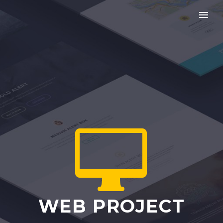


WEB PROJECT