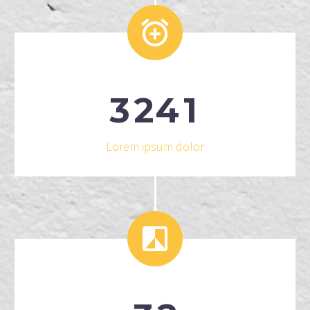


3
2
4
1
Lorem ipsum dolor

