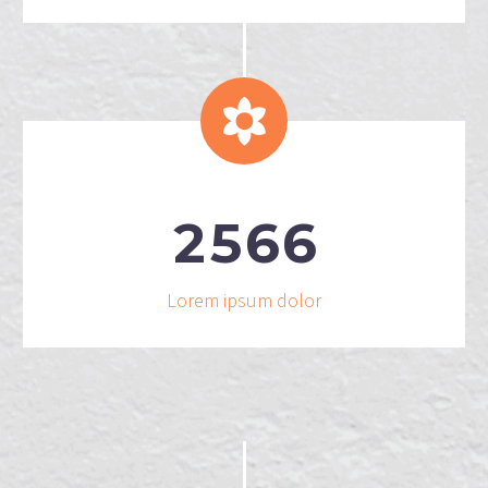


2
5
6
6
Lorem ipsum dolor