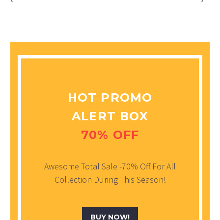
HOT PROMO
ALERT BOX
70% OFF
Awesome Total Sale -70% Off For All
Collection During This Season!
BUY NOW!