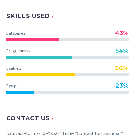
SKILLS USED
43%
Databases
54%
Programming
56%
Usability
23%
Design
CONTACT US
[contact-form-7 id=”2520″ title=”Contact form sidebar”]