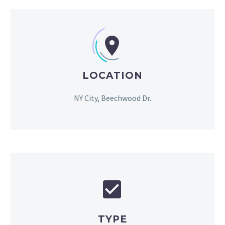


LOCATION
NY City, Beechwood Dr.


TYPE