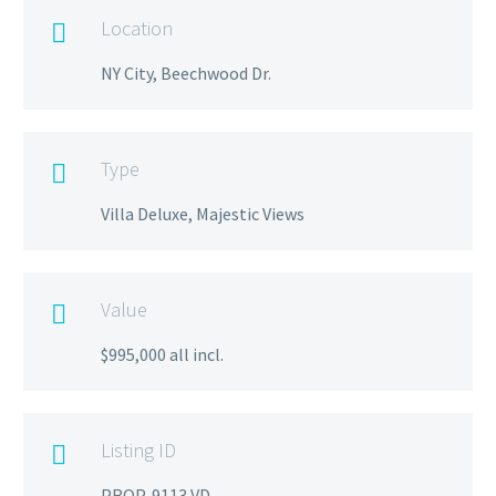
Location

NY City, Beechwood Dr.
Type

Villa Deluxe, Majestic Views
Value

$995,000 all incl.
Listing ID

PROP-9113 VD