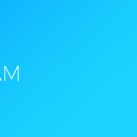
A
M
m
e
d
i
c
a
l
l
y
o
m
i
z
e
d