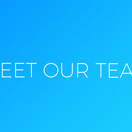
E
E
T
O
U
R
T
E
c
u
s
t
t
h
r
o
u
g
h
h
e
a
l
t
h
c
a
r
e
h
e
a
l
t
h
b
a
c
k
b
r
i
n
g
i
n
t
o
p
r
o
g
r
a
m
s
n
u
t
r
i
t
i
o
n
&