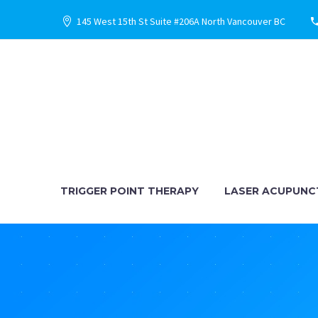
145 West 15th St Suite #206A North Vancouver BC
TRIGGER POINT THERAPY
LASER ACUPUNC