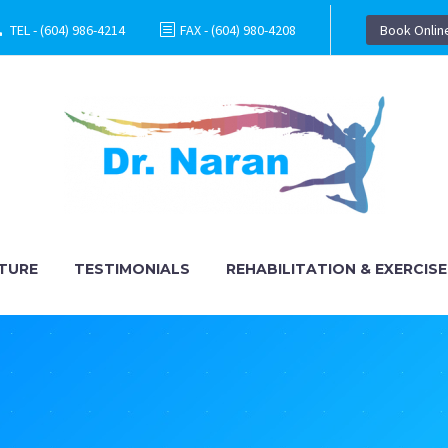
TEL - (604) 986-4214
FAX - (604) 980-4208
Book Onlin
TURE
TESTIMONIALS
REHABILITATION & EXERCISE