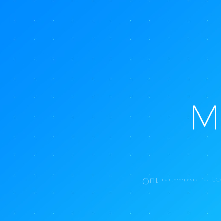
M
O
u
r
m
i
s
s
i
o
n
i
s
t
o
f
i
t
n
e
s
s
s
u
p
e
r
v
i
s
e
d