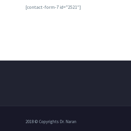
[contact-form-7 id=”2521″]
2018 © Copyrights Dr. Naran