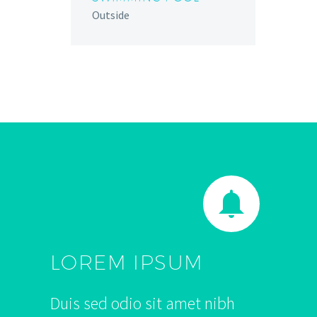
Outside


LOREM IPSUM
Duis sed odio sit amet nibh