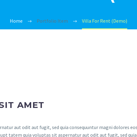
Home
Portfolio Item
Villa For Rent (Demo)
SIT AMET
atur aut odit aut fugit, sed quia consequuntur magni dolores eos
t tatem quia voluptas sit aspernatur aut odit aut fugit, sed quia