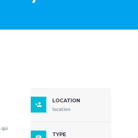
LOCATION

location
 qui
TYPE