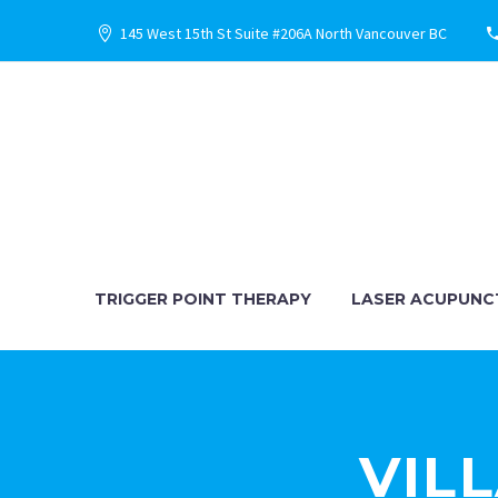
145 West 15th St Suite #206A North Vancouver BC
TRIGGER POINT THERAPY
LASER ACUPUNC
VIL