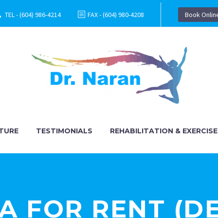
TEL - (604) 986-4214
FAX - (604) 980-4208
Book Onlin
TURE
TESTIMONIALS
REHABILITATION & EXERCISE
LA FOR RENT (D