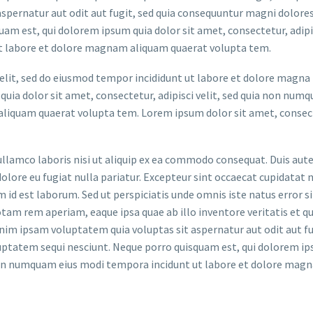
spernatur aut odit aut fugit, sed quia consequuntur magni dolores
am est, qui dolorem ipsum quia dolor sit amet, consectetur, adipis
t labore et dolore magnam aliquam quaerat volupta tem.
elit, sed do eiusmod tempor incididunt ut labore et dolore magna
uia dolor sit amet, consectetur, adipisci velit, sed quia non num
liquam quaerat volupta tem. Lorem ipsum dolor sit amet, consec
llamco laboris nisi ut aliquip ex ea commodo consequat. Duis aute
dolore eu fugiat nulla pariatur. Excepteur sint occaecat cupidatat 
im id est laborum. Sed ut perspiciatis unde omnis iste natus error si
m rem aperiam, eaque ipsa quae ab illo inventore veritatis et qu
nim ipsam voluptatem quia voluptas sit aspernatur aut odit aut fu
uptatem sequi nesciunt. Neque porro quisquam est, qui dolorem ip
ia non numquam eius modi tempora incidunt ut labore et dolore ma