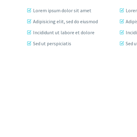
Lorem ipsum dolor sit amet
Lorem
Adipisicing elit, sed do eiusmod
Adipi
Incididunt ut labore et dolore
Incid
Sed ut perspiciatis
Sed u