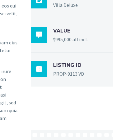

Villa Deluxe
 eos qui
ci velit,
VALUE

$995,000 all incl.
quam eius
tetur
LISTING ID

 irure
PROP-9113 VD
non
t
asi
git, sed
sum quia
gnam