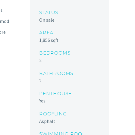
et
STATUS
On sale
usmod
ore
AREA
1,856 sqft
BEDROOMS
2
BATHROOMS
2
PENTHOUSE
Yes
ROOFLING
Asphalt
SWIMMING POOL